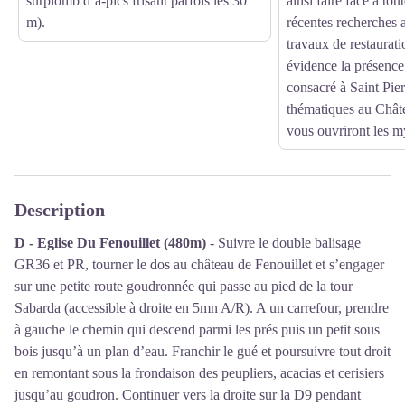
surplomb d’à-pics frisant parfois les 30
ainsi faire face à tou
m).
récentes recherches 
travaux de restaurat
évidence la présenc
consacré à Saint Pie
thématiques au Chât
vous ouvriront les m
Description
D - Eglise Du Fenouillet
(480m)
- Suivre le double balisage
GR36 et PR, tourner le dos au château de Fenouillet et s’engager
sur une petite route goudronnée qui passe au pied de la tour
Sabarda (accessible à droite en 5mn A/R). A un carrefour, prendre
à gauche le chemin qui descend parmi les prés puis un petit sous
bois jusqu’à un plan d’eau. Franchir le gué et poursuivre tout droit
en remontant sous la frondaison des peupliers, acacias et cerisiers
jusqu’au goudron. Continuer vers la droite sur la D9 pendant