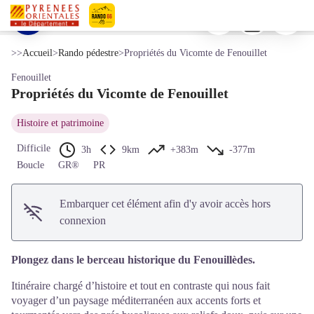
Propriétés du Vicomte de Fenouillet
Imprimer
Télécharger
Signaler 
Le château du Fenouillet - ©CCAF
Voir l'image en plein écran
Pyrénées-Orientales Le Département
>>
Accueil
>
Rando pédestre
>
Propriétés du Vicomte de Fenouillet
Fenouillet
Propriétés du Vicomte de Fenouillet
Histoire et patrimoine
Difficile
3h
9km
+383m
-377m
Boucle
GR®
PR
Embarquer cet élément afin d'y avoir accès hors
connexion
Plongez dans le berceau historique du Fenouillèdes.
Itinéraire chargé d’histoire et tout en contraste qui nous fait
voyager d’un paysage méditerranéen aux accents forts et