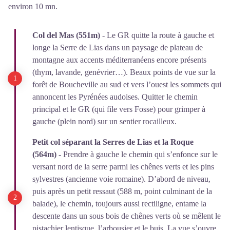
environ 10 mn.
Col del Mas (551m)
- Le GR quitte la route à gauche et
longe la Serre de Lias dans un paysage de plateau de
montagne aux accents méditerranéens encore présents
(thym, lavande, genévrier…). Beaux points de vue sur la
forêt de Boucheville au sud et vers l’ouest les sommets qui
annoncent les Pyrénées audoises. Quitter le chemin
principal et le GR (qui file vers Fosse) pour grimper à
gauche (plein nord) sur un sentier rocailleux.
Petit col séparant la Serres de Lias et la Roque
(
564m)
- Prendre à gauche le chemin qui s’enfonce sur le
versant nord de la serre parmi les chênes verts et les pins
sylvestres (ancienne voie romaine). D’abord de niveau,
puis après un petit ressaut (588 m, point culminant de la
balade), le chemin, toujours aussi rectiligne, entame la
descente dans un sous bois de chênes verts où se mêlent le
pistachier lentisque, l’arbousier et le buis. La vue s’ouvre