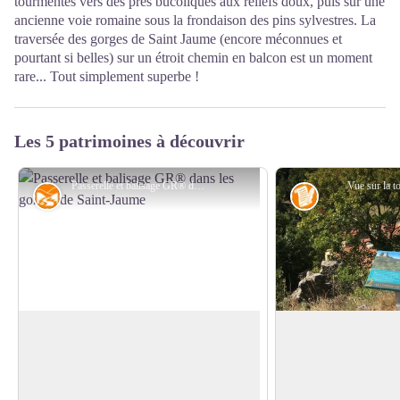
tourmentés vers des prés bucoliques aux reliefs doux, puis sur une
ancienne voie romaine sous la frondaison des pins sylvestres. La
traversée des gorges de Saint Jaume (encore méconnues et
pourtant si belles) sur un étroit chemin en balcon est un moment
rare... Tout simplement superbe !
Les 5 patrimoines à découvrir
Passerelle et balisage GR® dans les gorges de Saint-Jaume - © Bernard Frankel - CD66
Vue sur la t
Géographie
Histoire
Gorges de Saint-Jaume
Tour Sabarda
A Fenouillet le ruisseau de Saint-Jaume,
La position stratégiq
qui prend sa source sur les adrets de la
carrefour d’un ancie
Voir l'image en plein écran
forêt domaniale de Boucheville, fend en
communication) fut m