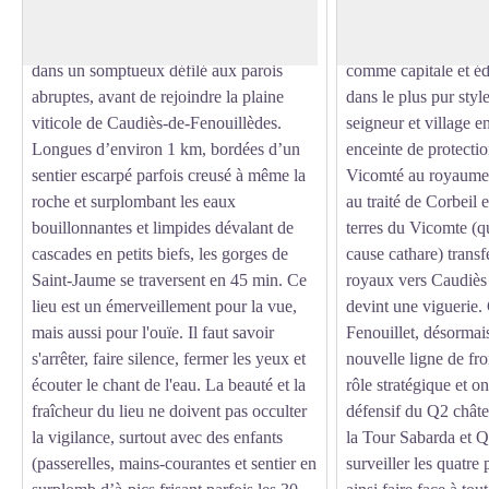
deux la barrière calcaire de l'ancienne
début du Moyen Age 
marche d’Espagne. Il jette ici ses eaux
Fenouillet qui choisir
dans un somptueux défilé aux parois
comme capitale et éd
abruptes, avant de rejoindre la plaine
dans le plus pur styl
viticole de Caudiès-de-Fenouillèdes.
seigneur et village e
Longues d’environ 1 km, bordées d’un
enceinte de protecti
sentier escarpé parfois creusé à même la
Vicomté au royaume
roche et surplombant les eaux
au traité de Corbeil 
bouillonnantes et limpides dévalant de
terres du Vicomte (qu
cascades en petits biefs, les gorges de
cause cathare) transf
Saint-Jaume se traversent en 45 min. Ce
royaux vers Caudiès
lieu est un émerveillement pour la vue,
devint une viguerie.
mais aussi pour l'ouïe. Il faut savoir
Fenouillet, désormais
s'arrêter, faire silence, fermer les yeux et
nouvelle ligne de fro
écouter le chant de l'eau. La beauté et la
rôle stratégique et o
fraîcheur du lieu ne doivent pas occulter
défensif du Q2 chât
la vigilance, surtout avec des enfants
la Tour Sabarda et Q
(passerelles, mains-courantes et sentier en
surveiller les quatre