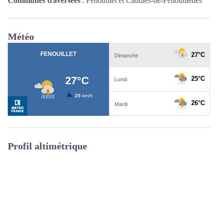
Communes traversées
:
Fenouillet et Caudiès-de-Fenouillèdes
Météo
Profil altimétrique