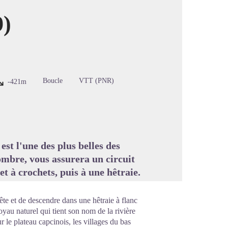
9)
image en plein écran
Boucle
VTT (PNR)
-421m
est l'une des plus belles des
ombre, vous assurera un circuit
et à crochets, puis à une hêtraie.
ête et de descendre dans une hêtraie à flanc
joyau naturel qui tient son nom de la rivière
 le plateau capcinois, les villages du bas