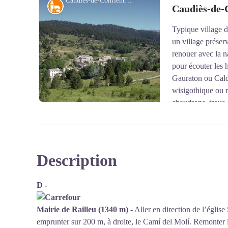
Caudiès-de-Conflent © CC Pyrénées-Catalanes
charmant petit moulin entièrement reconstruit entre 200
Localité
Caudiès-de-
nombreux bénévoles de l’association « Garrotxes Confl
Typique village 
Voir l'image en plein écran
un village préserv
renouer avec la n
pour écouter les h
Gauraton ou Cald
wisigothique ou r
chaudrons, trous 
la terre tourbeuse du lieu. Caudiès, dont la première me
villages fortifés à la fin du XIIème siècle. Détruite au c
Saint-Martin fut reconstruite sur les ruines du château
deux baies, est encastré dans le presbytère. Le porche 
Description
Voir l'image en plein écran
D -
Mairie de Railleu (1340 m)
- Aller en direction de l’église 
emprunter sur 200 m, à droite, le Camí del Molí. Remonter l