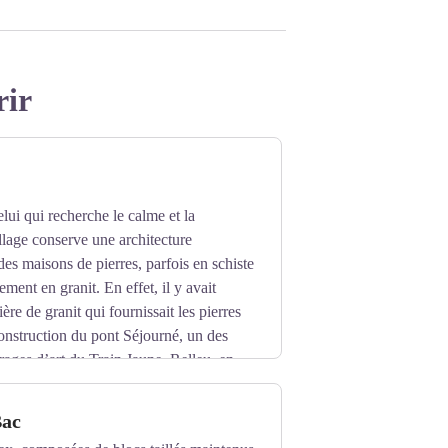
rir
lui qui recherche le calme et la
illage conserve une architecture
s maisons de pierres, parfois en schiste
ment en granit. En effet, il y avait
ière de granit qui fournissait les pierres
construction du pont Séjourné, un des
rages d’art du Train Jaune. Relleu, en
village est mentionné pour la première fois
nt donnés par le Roi Jacques II de
Bac
 Le village primitif était situé à