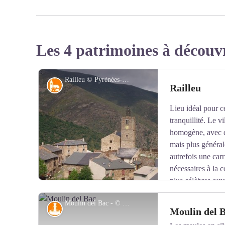
Les 4 patrimoines à découv
Railleu © Pyrénées-Catalanes
Localité
Railleu
Lieu idéal pour ce
tranquillité. Le v
homogène, avec de
mais plus générale
autrefois une carr
nécessaires à la 
plus célèbres ouv
catalan, signifie distribution de dragées à la volée. Le 
Moulin del Bac - © CC Pyrénées Catalanes
en 1232 comme Villa Araled. Le château et Railleu fure
Petit patrimoine
Moulin del 
Majorque au Vicomte d’Evol, dans les années 1341-1343.