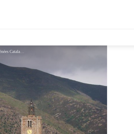
tales Le Département
Village de Railleu - © CC Pyrénées Catalanes