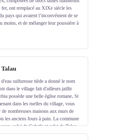
ex, composées de blocs taillés maintenus
 reconstruit, en vue d’une meilleure
e fer, ont remplacé au XIXe siècle les
du pays qui avaient l’inconvénient de se
aint Julien date de la fin du XVIIème
u moins, et de mélanger leur poussière à
 mais parfois en schiste, Railleu a su
 Talau
 d'eau sulfureuse tiède a donné le nom
ir dans le village fait d'ailleurs jaillir
ebia possède une belle église romane, St
enant dans les ruelles du village, vous
r de nombreuses maisons aux murs de
ois les anciens fours à pain. La commune
ux, celui de Cabrils et celui de Talau
ebas du village, vous découvrirez un