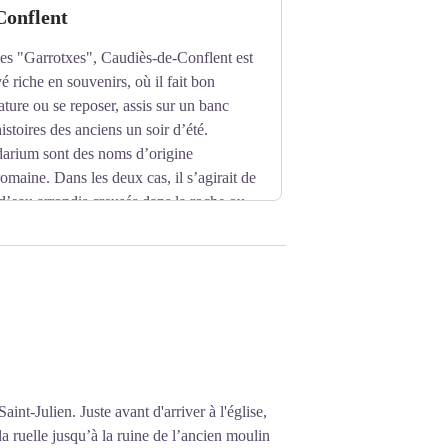
6 et 2012 grâce aux efforts des
Conflent
ent ».
des "Garrotxes", Caudiès-de-Conflent est
é riche en souvenirs, où il fait bon
ature ou se reposer, assis sur un banc
istoires des anciens un soir d’été.
arium sont des noms d’origine
omaine. Dans les deux cas, il s’agirait de
d’eau arrondis creusés dans la roche ou
ntion date de 1130, est cité parmi les
ours de l’épisode protestant, l’église
 et achevée en 1683. Le clocher-mur à
d’une grande simplicité s’ouvre au Sud.
Saint-Julien. Juste avant d'arriver à l'église,
a ruelle jusqu’à la ruine de l’ancien moulin