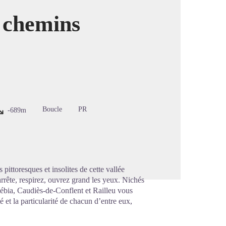
x chemins
image en plein écran
Boucle
PR
-689m
 pittoresques et insolites de cette vallée
rrête, respirez, ouvrez grand les yeux. Nichés
tébia, Caudiès-de-Conflent et Railleu vous
é et la particularité de chacun d’entre eux,