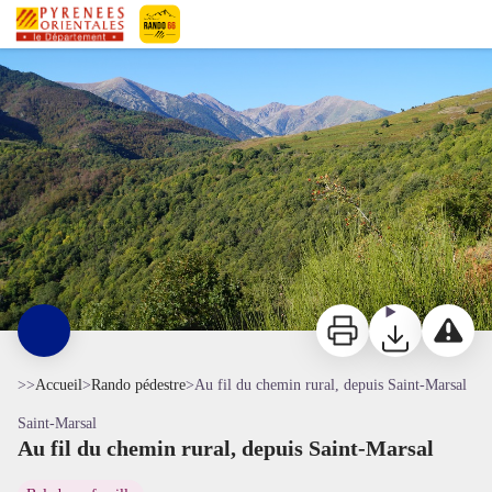
Au fil du chemin rural, depuis Saint-Marsal
Vue sur le Coll Palomeres - © CC Haut Vallespir
Pyrénées-Orientales Le Département
Imprimer
Télécharger
Signaler 
>>
Accueil
>
Rando pédestre
>
Au fil du chemin rural, depuis Saint-Marsal
Saint-Marsal
Au fil du chemin rural, depuis Saint-Marsal