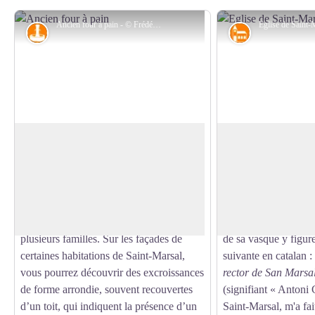
Ancien four à pain - © Frédéric Maler - CC Haut Vallespir
Petit patrimoine
Patrimoine rel
Ancien four à pain
Eglise de Saint-Ma
Autrefois, en milieu rural, quelques
Dominant le village 
habitations seulement disposaient d’un
l’église fut édifiée a
Voir l'image en plein écran
four à pain. Base de l’alimentation, cette
détruite en partie en
denrée était fabriquée et cuite à domicile,
en 1960, elle a néa
le four pouvant être mis à disposition de
bénitier en marbre r
plusieurs familles. Sur les façades de
de sa vasque y figure
certaines habitations de Saint-Marsal,
suivante en catalan :
vous pourrez découvrir des excroissances
rector de San Marsal
de forme arrondie, souvent recouvertes
(signifiant « Antoni
d’un toit, qui indiquent la présence d’un
Saint-Marsal, m'a fai