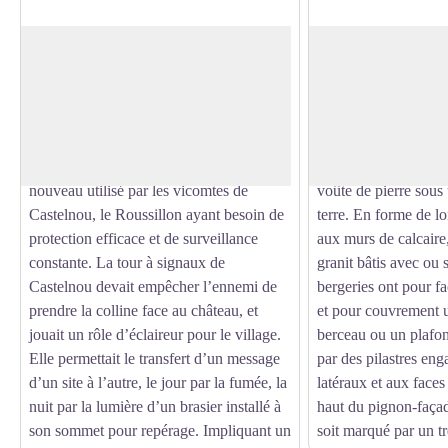
Tour de Castelnou
Cortal Noell
Située au sommet d’une colline, au nord-
Dans le parler catal
ouest du village de Castelnou, cette tour à
Orientales, bergerie 
Voir l'image en plein écran
signaux fait partie d’un système de
bâtiment soit dans un
transmission de l’information d’époque
lieu de pâturage, qu'i
antique. Tombé dans l’oubli, il sera à
toiture de tuiles, ou
nouveau utilisé par les vicomtes de
voûte de pierre sous
Castelnou, le Roussillon ayant besoin de
terre. En forme de l
protection efficace et de surveillance
aux murs de calcaire,
constante. La tour à signaux de
granit bâtis avec ou 
Castelnou devait empêcher l’ennemi de
bergeries ont pour f
prendre la colline face au château, et
et pour couvrement u
jouait un rôle d’éclaireur pour le village.
berceau ou un plafon
Elle permettait le transfert d’un message
par des pilastres en
d’un site à l’autre, le jour par la fumée, la
latéraux et aux faces
nuit par la lumière d’un brasier installé à
haut du pignon-façade
son sommet pour repérage. Impliquant un
soit marqué par un tr