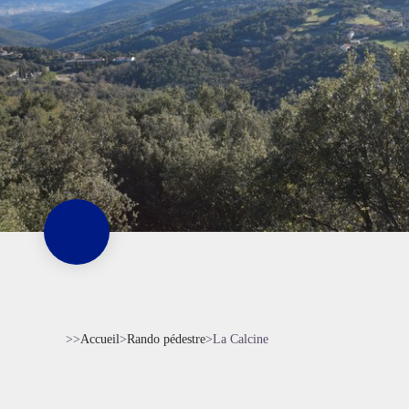
>>
Accueil
>
Rando pédestre
>
La Calcine