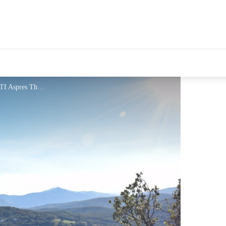
tales Le Département
Vue sur le village d'Oms - © OTI Aspres Thuir