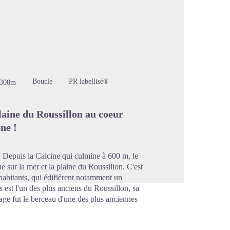
image en plein écran
Boucle
PR labellisé®
-308m
plaine du Roussillon au coeur
ne !
s. Depuis la Calcine qui culmine à 600 m, le
e sur la mer et la plaine du Roussillon. C'est
habitants, qui édifièrent notamment un
st l'un des plus anciens du Roussillon, sa
age fut le berceau d'une des plus anciennes