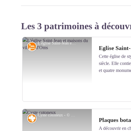
Les 3 patrimoines à découv
L'église Saint-Jean et maisons du village d'Oms - © Michel Castillo - CD66
Patrimoine religieux
Eglise Saint
Cette église de s
siècle. Elle cont
et quatre monumen
Cyste cotoneux - © OTI Aspres Thuir
Flore
Plaques bot
A découvrir en ch