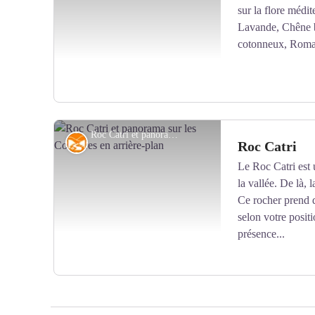
sur la flore médit
Voir l'image en plein écran
Lavande, Chêne b
cotonneux, Roma
Roc Catri et panorama sur les Corbières en arrière-plan - © OTI Aspres Thuir
Géographie
Roc Catri
Le Roc Catri est 
la vallée. De là, 
Voir l'image en plein écran
Ce rocher prend d
selon votre positi
présence...