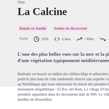
Oms
La Calcine
Voir l'
Balade en famille
Sentier de découverte
Facile
2h30
6,4km
+306m
L'une des plus belles vues sur la mer et la 
d'une végétation typiquement méditérranée
Itinéraire en boucle au milieu des chênes-liège et arbousier
point le plus haut de cette randonnée réserve une superbe vu
au Néolithique que nous retrouvons les traces des premiers 
monument mégalithique : El Roc del Ram. Le village d'Oms e
première apparition dans les documents date de 899. Le vill
familles du Roussillon.