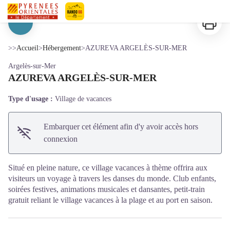
AZUREVA ARGELÈS-SUR-MER
Imprimer
Pyrénées-Orientales Le Département
Voir l'image en plein écran
>>
Accueil
>
Hébergement
>
AZUREVA ARGELÈS-SUR-MER
Argelès-sur-Mer
AZUREVA ARGELÈS-SUR-MER
Type d'usage :
Village de vacances
Embarquer cet élément afin d'y avoir accès hors
connexion
Situé en pleine nature, ce village vacances à thème offrira aux
visiteurs un voyage à travers les danses du monde. Club enfants,
soirées festives, animations musicales et dansantes, petit-train
gratuit reliant le village vacances à la plage et au port en saison.