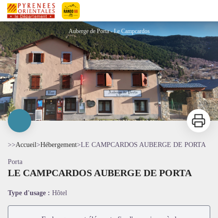
LE CAMPCARDOS AUBERGE DE PORTA
Pyrénées-Orientales Le Département
Auberge de Porta - Le Campcardos
Imprimer
>>
Accueil
>
Hébergement
>
LE CAMPCARDOS AUBERGE DE PORTA
Porta
LE CAMPCARDOS AUBERGE DE PORTA
Voir l'image en plein écran
Type d'usage :
Hôtel