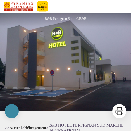
B&B HOTEL PERPIGNAN SUD MARCHÉ INTERNATIONAL
Pyrénées-Orientales Le Département
B&B Perpignan Sud - ©B&B
Imprimer
B&B HOTEL PERPIGNAN SUD MARCHÉ
>>
Accueil
>
Hébergement
>
INTERNATIONAL