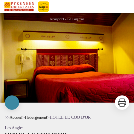
HOTEL LE COQ D'OR
Pyrénées-Orientales Le Département
lecoqdor1 - Le Coq d'or
Imprimer
>>
Accueil
>
Hébergement
>
HOTEL LE COQ D'OR
Les Angles