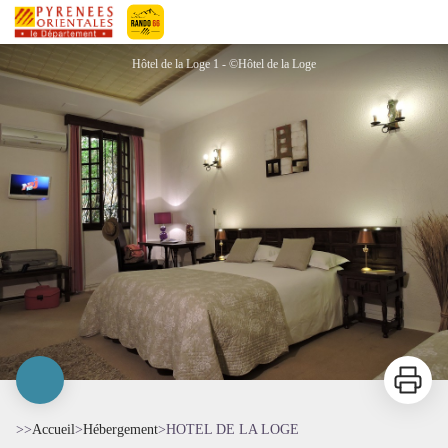
HOTEL DE LA LOGE
Pyrénées-Orientales Le Département
Hôtel de la Loge 1 - ©Hôtel de la Loge
Imprimer
>>
Accueil
>
Hébergement
>
HOTEL DE LA LOGE