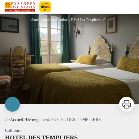
HOTEL DES TEMPLIERS
Pyrénées-Orientales Le Département
1-hotel-templiers-chambre - Hôtel Les Templiers - Collioure
Imprimer
>>
Accueil
>
Hébergement
>
HOTEL DES TEMPLIERS
Collioure
HOTEL DES TEMPLIERS