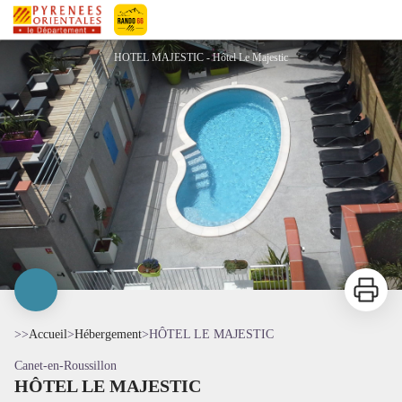
HÔTEL LE MAJESTIC
Pyrénées-Orientales Le Département
HOTEL MAJESTIC - Hôtel Le Majestic
Imprimer
>>
Accueil
>
Hébergement
>
HÔTEL LE MAJESTIC
Canet-en-Roussillon
HÔTEL LE MAJESTIC