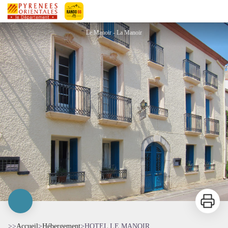
HOTEL LE MANOIR
Pyrénées-Orientales Le Département
Le Manoir - La Manoir
Imprimer
>>
Accueil
>
Hébergement
>
HOTEL LE MANOIR