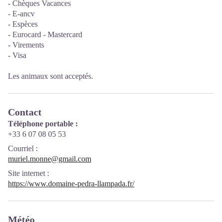
- Chèques Vacances
- E-ancv
- Espèces
- Eurocard - Mastercard
- Virements
- Visa
Les animaux sont acceptés.
Contact
Téléphone portable :
+33 6 07 08 05 53
Courriel
:
muriel.monne@gmail.com
Site internet
:
https://www.domaine-pedra-llampada.fr/
Météo