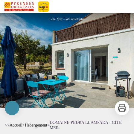
DOMAINE PEDRA LLAMPADA - GÎTE MER
Pyrénées-Orientales Le Département
Gîte Mer - @Cantelaube
Imprimer
DOMAINE PEDRA LLAMPADA - GÎTE
>>
Accueil
>
Hébergement
>
MER