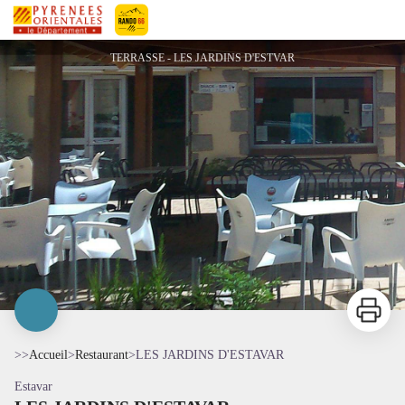
LES JARDINS D'ESTAVAR
Pyrénées-Orientales Le Département
TERRASSE - LES JARDINS D'ESTVAR
Imprimer
>>
Accueil
>
Restaurant
>
LES JARDINS D'ESTAVAR
Estavar