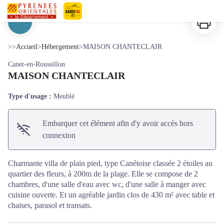
MAISON CHANTECLAIR
Imprimer
Pyrénées-Orientales Le Département
Voir l'image en plein écran
>>
Accueil
>
Hébergement
>
MAISON CHANTECLAIR
Canet-en-Roussillon
MAISON CHANTECLAIR
Type d'usage :
Meublé
Embarquer cet élément afin d'y avoir accès hors
connexion
Charmante villa de plain pied, type Canétoise classée 2 étoiles au
quartier des fleurs, à 200m de la plage. Elle se compose de 2
chambres, d'une salle d'eau avec wc, d'une salle à manger avec
cuisine ouverte. Et un agréable jardin clos de 430 m² avec table et
chaises, parasol et transats.