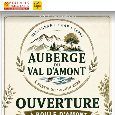
AUBERGE DU VAL D'AMONT
Pyrénées-Orientales Le Département
RESTO - ©aubergevaldamont