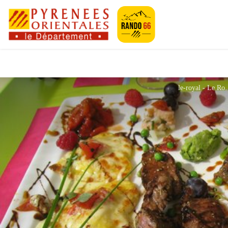
Pyrénées-Orien
le-royal