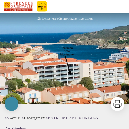
ENTRE MER ET MONTAGNE
Pyrénées-Orientales Le Département
Résidence vue côté montagne - Kerbiriou
Imprimer
>>
Accueil
>
Hébergement
>
ENTRE MER ET MONTAGNE
Port-Vendres