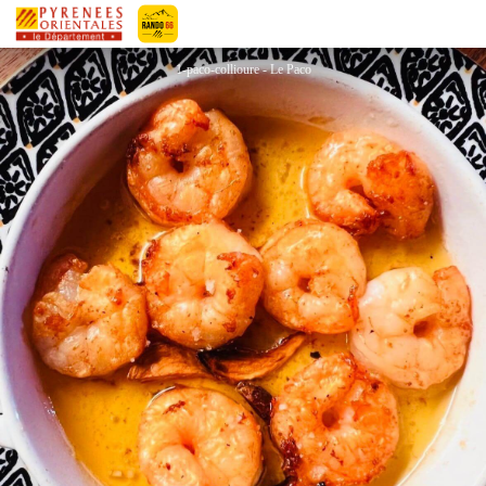
LE PACO
Pyrénées-Orientales Le Département
1-paco-collioure - Le Paco