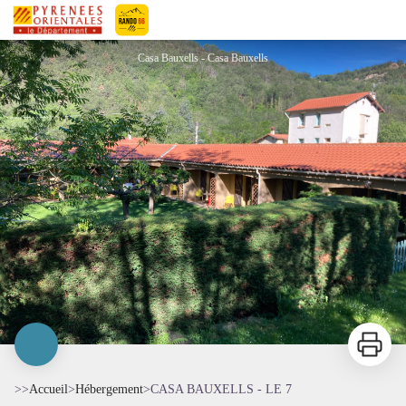
CASA BAUXELLS - LE 7
Pyrénées-Orientales Le Département
Casa Bauxells - Casa Bauxells
Imprimer
>>
Accueil
>
Hébergement
>
CASA BAUXELLS - LE 7