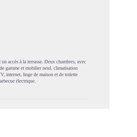
image en plein écran
et un accès à la terrasse. Deux chambres, avec
t de gamme et mobilier neuf, climatisation
V, internet, linge de maison et de toilette
barbecue électrique.