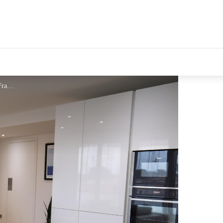
tales Le Département
Narval_2 - Gites de France