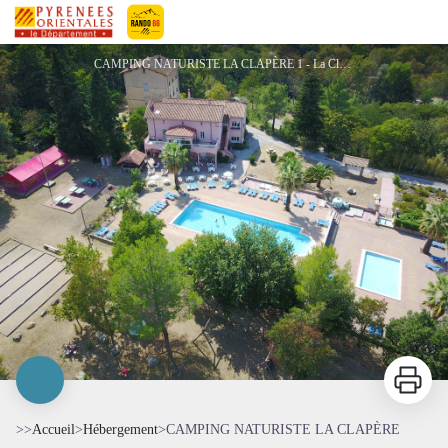
CAMPING NATURISTE LA CLAPÈRE
Pyrénées-Orientales Le Département
CAMPING NATURISTE LA CLAPÈRE 1 - La Clapère
Imprimer
>>
Accueil
>
Hébergement
>
CAMPING NATURISTE LA CLAPÈRE