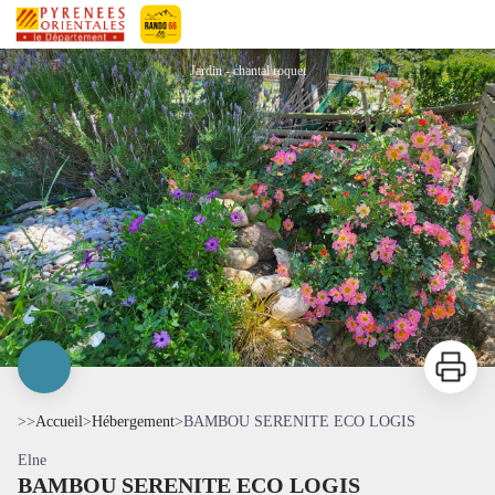
BAMBOU SERENITE ECO LOGIS
Pyrénées-Orientales Le Département
Jardin - chantal roquet
Imprimer
>>
Accueil
>
Hébergement
>
BAMBOU SERENITE ECO LOGIS
Elne
BAMBOU SERENITE ECO LOGIS