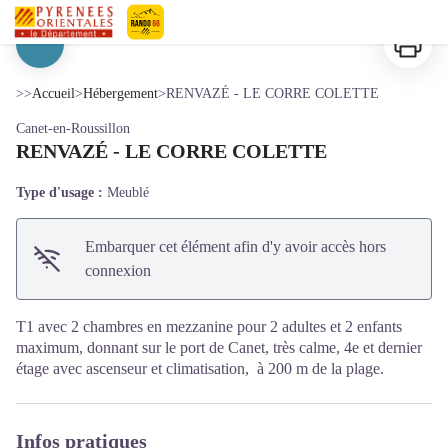
RENVAZÉ - LE CORRE COLETTE
Imprimer
Pyrénées-Orientales Le Département
Voir l'image en plein écran
>>
Accueil
>
Hébergement
>
RENVAZÉ - LE CORRE COLETTE
Canet-en-Roussillon
RENVAZÉ - LE CORRE COLETTE
Type d'usage :
Meublé
Embarquer cet élément afin d'y avoir accès hors
connexion
T1 avec 2 chambres en mezzanine pour 2 adultes et 2 enfants
maximum, donnant sur le port de Canet, très calme, 4e et dernier
étage avec ascenseur et climatisation, à 200 m de la plage.
Infos pratiques