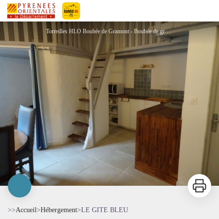
LE GITE BLEU
Pyrénées-Orientales Le Département
Torreilles HLO Boubée de Gramont - Boubée de gramont
Imprimer
>>
Accueil
>
Hébergement
>
LE GITE BLEU