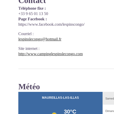
Contact
Téléphone fixe :
+33 9 65 01 13 50
Page Facebook :
https://www.facebook.com/lespinscongo/
Courriel
:
lespinslecongo@hotmail.fr
Site internet
:
http://www.campinglespinslecongo.com
Météo