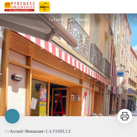
LA FAMILLE
Pyrénées-Orientales Le Département
La Famille 1 - ©La Famille
Imprimer
>>
Accueil
>
Restaurant
>
LA FAMILLE