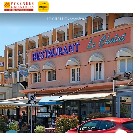
LE CHALUT
Pyrénées-Orientales Le Département
LE CHALUT - propriétaire
Imprimer