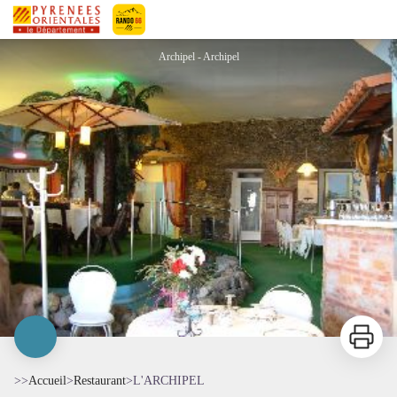
L'ARCHIPEL
Pyrénées-Orientales Le Département
Archipel - Archipel
Imprimer
>>
Accueil
>
Restaurant
>
L'ARCHIPEL