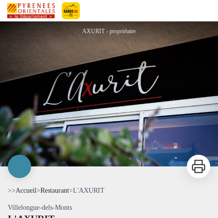
L'AXURIT
Pyrénées-Orientales Le Département
AXURIT - propriétaire
Imprimer
>>
Accueil
>
Restaurant
>
L'AXURIT
Villelongue-dels-Monts