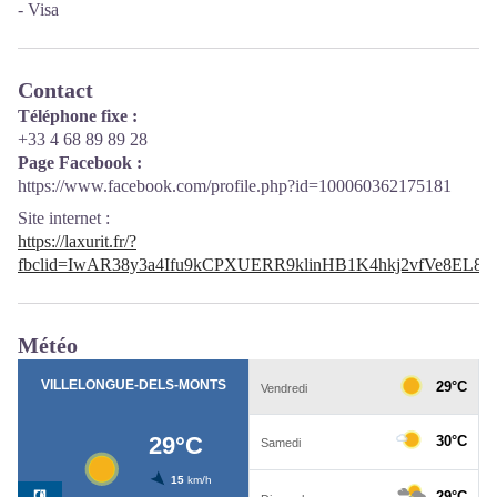
- Visa
Contact
Téléphone fixe :
+33 4 68 89 89 28
Page Facebook :
https://www.facebook.com/profile.php?id=100060362175181
Site internet
:
https://laxurit.fr/?
fbclid=IwAR38y3a4Ifu9kCPXUERR9klinHB1K4hkj2vfVe8EL8U
Météo