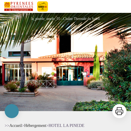
HOTEL LA PINEDE
Pyrénées-Orientales Le Département
la_pinede_amelie_05 - Chaîne Thermale du Soleil
Imprimer
>>
Accueil
>
Hébergement
>
HOTEL LA PINEDE