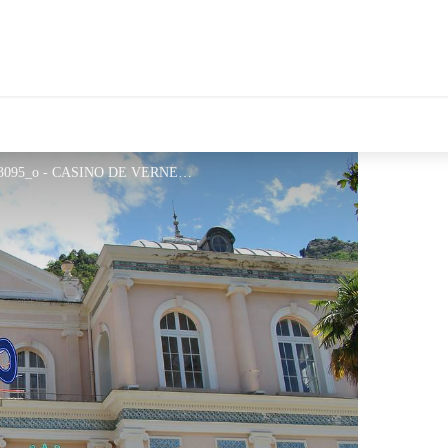
tales Le Département
20690352_478541682496944_2304434545621163095_o - CASINO DE VERNET LES BAINS