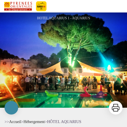
HÔTEL AQUARIUS
Pyrénées-Orientales Le Département
HOTEL AQUARIUS 1 - AQUARIUS
Imprimer
>>
Accueil
>
Hébergement
>
HÔTEL AQUARIUS