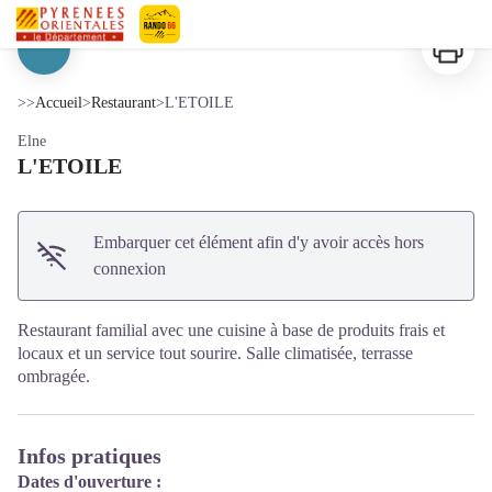
L'ETOILE
Imprimer
Pyrénées-Orientales Le Département
Voir l'image en plein écran
>>
Accueil
>
Restaurant
>
L'ETOILE
Elne
L'ETOILE
Embarquer cet élément afin d'y avoir accès hors
connexion
Restaurant familial avec une cuisine à base de produits frais et
locaux et un service tout sourire. Salle climatisée, terrasse
ombragée.
Infos pratiques
Dates d'ouverture :