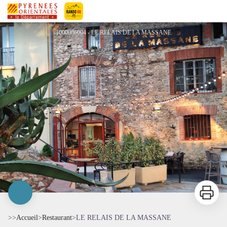
LE RELAIS DE LA MASSANE
Pyrénées-Orientales Le Département
1000006004 - LE RELAIS DE LA MASSANE
Imprimer
>>
Accueil
>
Restaurant
>
LE RELAIS DE LA MASSANE