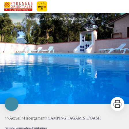
CAMPING FAGAMIS L'OASIS
Pyrénées-Orientales Le Département
Camping La Pinede St Genis des Fontaines - Camping La Pinede St Genis des Fontaines
Imprimer
>>
Accueil
>
Hébergement
>
CAMPING FAGAMIS L'OASIS
Saint-Génis-des-Fontaines