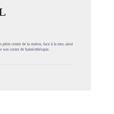
L
image en plein écran
lein centre de la station, face à la mer, ainsi
de son centre de balnéothérapie.