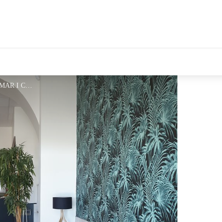
tales Le Département
mar-i-cel-hotel2 - HOTEL MAR I CEL