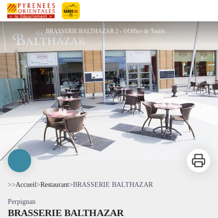
BRASSERIE BALTHAZAR
Pyrénées-Orientales Le Département
BRASSERIE BALTHAZAR 2 - ©Office de Tourisme Perpignan
Imprimer
>>
Accueil
>
Restaurant
>
BRASSERIE BALTHAZAR
Perpignan
BRASSERIE BALTHAZAR