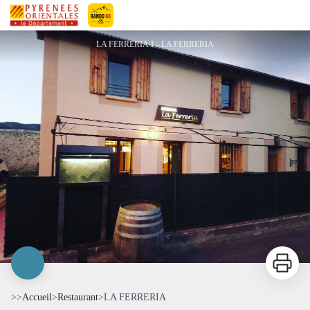
LA FERRERIA
Pyrénées-Orientales Le Département
LA FERRERIA 1 - LA FERRERIA
Imprimer
>>
Accueil
>
Restaurant
>
LA FERRERIA