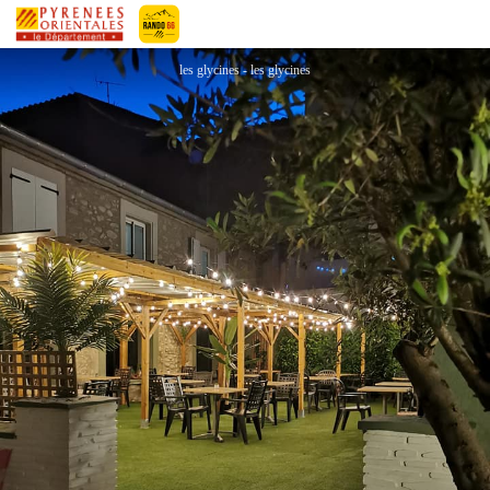
RESTAURANT HOTEL LES GLYCINES
Pyrénées-Orientales Le Département
les glycines - les glycines