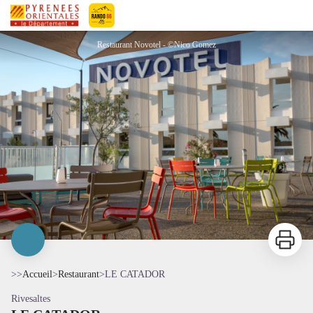
LE CATADOR
Pyrénées-Orientales Le Département
Restaurant Novotel - ©Nico Gomez
Imprimer
>>
Accueil
>
Restaurant
>
LE CATADOR
Rivesaltes