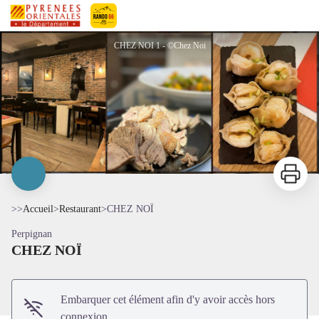
CHEZ NOÏ
Pyrénées-Orientales Le Département
CHEZ NOI 1 - ©Chez Noi
Imprimer
>>
Accueil
>
Restaurant
>
CHEZ NOÏ
Perpignan
CHEZ NOÏ
Voir l'image en plein écran
Embarquer cet élément afin d'y avoir accès hors
connexion