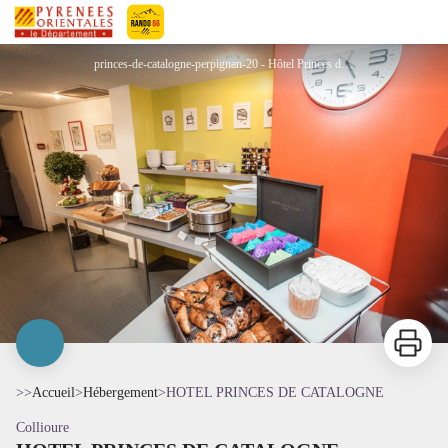
HOTEL PRINCES DE CATALOGNE
Pyrénées-Orientales Le Département
princes-de-catalogne-perpignan-20 - Hôtel Princes de Catalogne- Collioure
Imprimer
>>
Accueil
>
Hébergement
>
HOTEL PRINCES DE CATALOGNE
Collioure