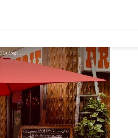
tales Le Département
Resto-LA-DROGUERIE-1 - ©La droguerie