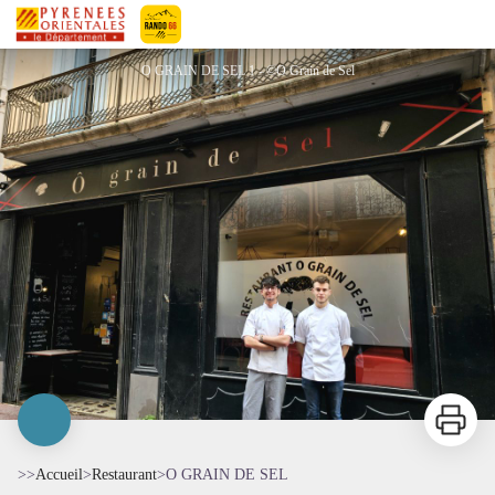
O GRAIN DE SEL
Pyrénées-Orientales Le Département
O GRAIN DE SEL 1 - ©O Grain de Sel
Imprimer
>>
Accueil
>
Restaurant
>
O GRAIN DE SEL