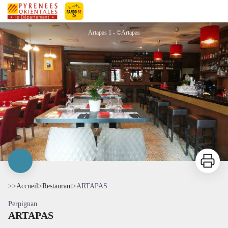
ARTAPAS
Pyrénées-Orientales Le Département
Artapas 1 - ©Artapas
Imprimer
>>
Accueil
>
Restaurant
>
ARTAPAS
Perpignan
ARTAPAS