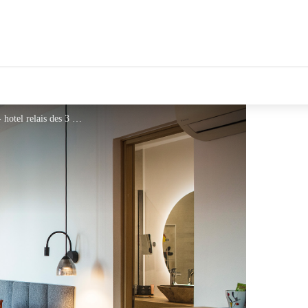
tales Le Département
les-3-mas-juin-2024-chambre-10121 - hotel relais des 3 mas