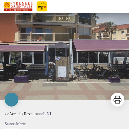
L'NJ
Pyrénées-Orientales Le Département
NJ - NJ
Imprimer
>>
Accueil
>
Restaurant
>
L'NJ
Sainte-Marie